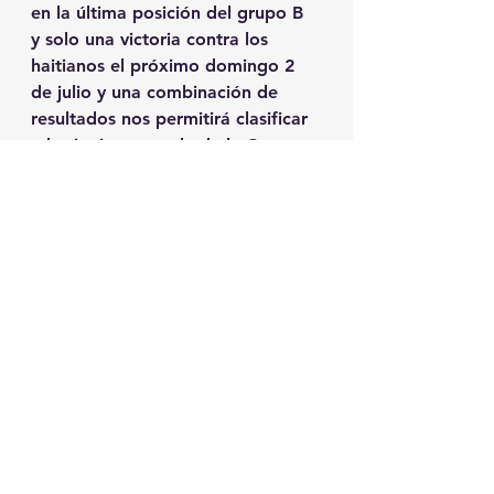
en la última posición del grupo B 
y solo una victoria contra los 
haitianos el próximo domingo 2 
de julio y una combinación de 
resultados nos permitirá clasificar 
a la siguiente ronda de la Copa 
Oro. Dependemos de otros 
resultados ya que tenemos una 
diferencia de menos 4 goles, y la 
diferencia de goles es el segundo 
método de desempate en el caso 
que hubiese un empate de 
puntos. 
Concacaf - Selecciones