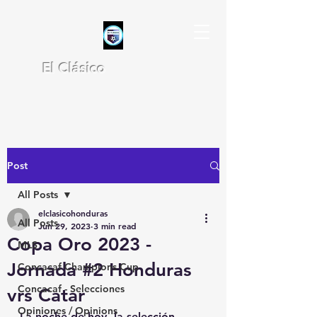
El Clásico
Post
All Posts
elclasicohonduras
All Posts
Jun 29, 2023
3 min read
Copa Oro 2023 -
MLS
Jornada #2 Honduras
Concacaf Champions Cup
Concacaf - Selecciones
vrs Catar
Opiniones / Opinions
La noche de hoy, la selección 